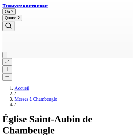
Trouver
une
messe
Où ?
Quand ?
Accueil
/
Messes à
Chambeugle
/
Église Saint-Aubin de
Chambeugle