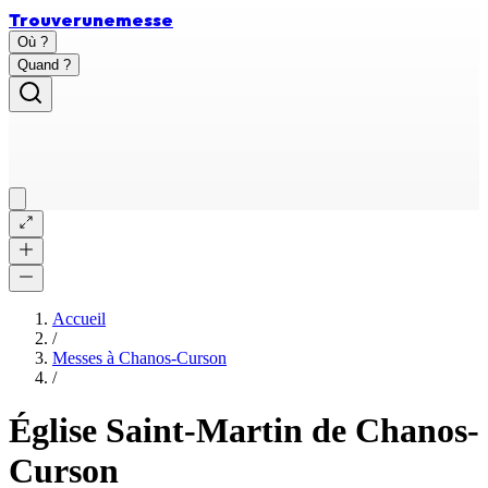
Trouver
une
messe
Où ?
Quand ?
Accueil
/
Messes à
Chanos-Curson
/
Église Saint-Martin de Chanos-
Curson