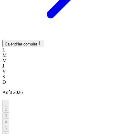
Calendrier complet
L
M
M
J
V
S
D
Août
2026
1
2
3
4
5