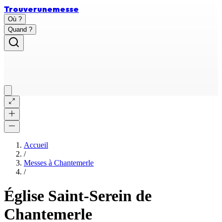
Trouver
une
messe
Où ?
Quand ?
Accueil
/
Messes à
Chantemerle
/
Église Saint-Serein de
Chantemerle