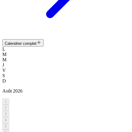
Calendrier complet
L
M
M
J
V
S
D
Août
2026
1
2
3
4
5