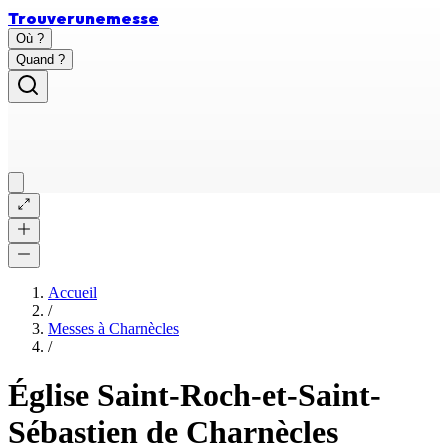
Trouver
une
messe
Où ?
Quand ?
Accueil
/
Messes à
Charnècles
/
Église Saint-Roch-et-Saint-
Sébastien de Charnècles