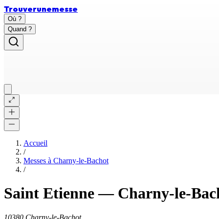
Trouver
une
messe
Où ?
Quand ?
Accueil
/
Messes à
Charny-le-Bachot
/
Saint Etienne
—
Charny-le-Bac
10380 Charny-le-Bachot