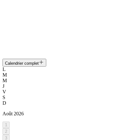
Calendrier complet
L
M
M
J
V
S
D
Août
2026
1
2
3