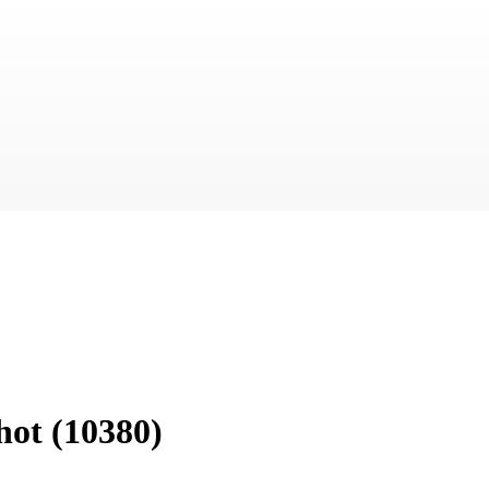
hot
(10380)