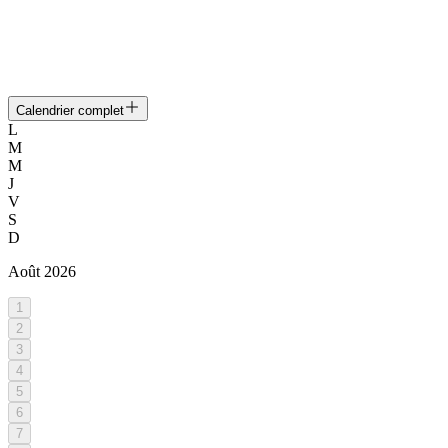
Calendrier complet
L
M
M
J
V
S
D
Août
2026
1
2
3
4
5
6
7