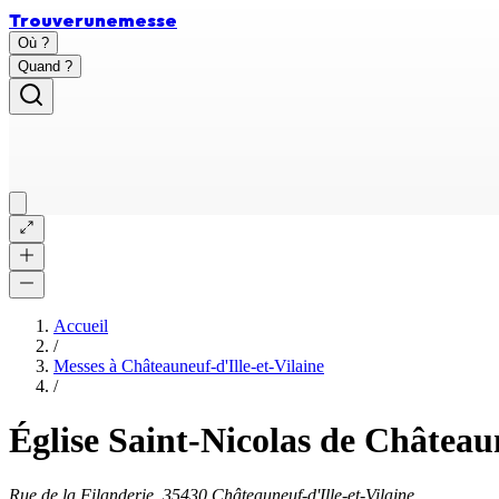
Trouver
une
messe
Où ?
Quand ?
Accueil
/
Messes à
Châteauneuf-d'Ille-et-Vilaine
/
Église Saint-Nicolas de Châteaun
Rue de la Filanderie, 35430 Châteauneuf-d'Ille-et-Vilaine