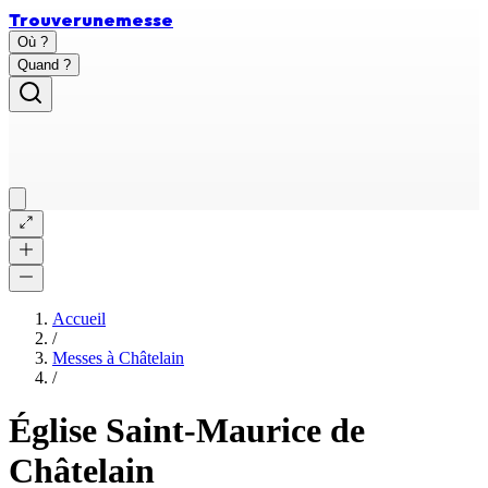
Trouver
une
messe
Où ?
Quand ?
Accueil
/
Messes à
Châtelain
/
Église Saint-Maurice de
Châtelain