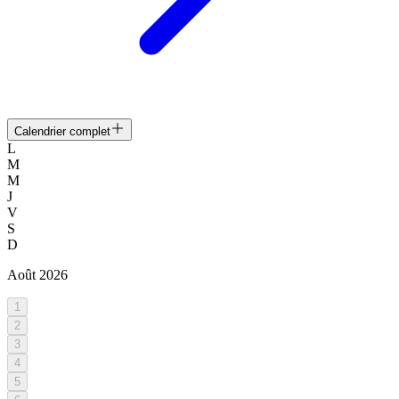
Calendrier complet
L
M
M
J
V
S
D
Août
2026
1
2
3
4
5