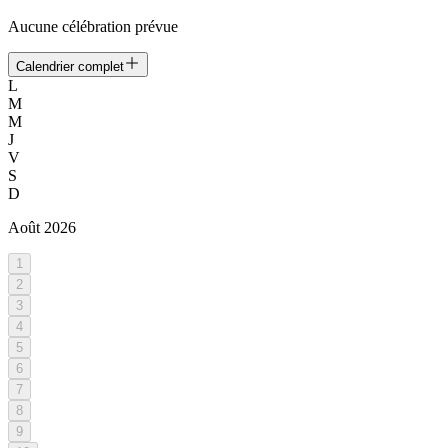
Aucune célébration prévue
Calendrier complet
L
M
M
J
V
S
D
Août
2026
1
2
3
4
5
6
7
8
9