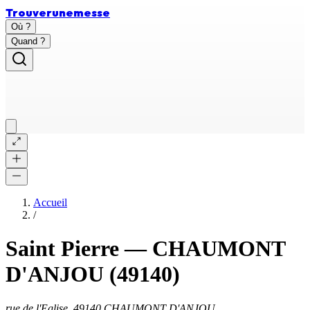
Trouver
une
messe
Où ?
Quand ?
Accueil
/
Saint Pierre
—
CHAUMONT
D'ANJOU
(49140)
rue de l'Eglise, 49140 CHAUMONT D'ANJOU