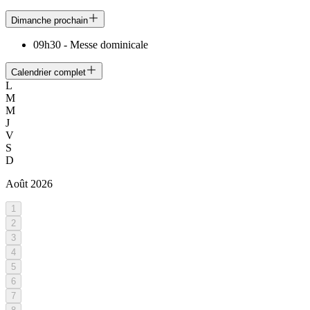
Dimanche prochain
09h30
-
Messe dominicale
Calendrier complet
L
M
M
J
V
S
D
Août
2026
1
2
3
4
5
6
7