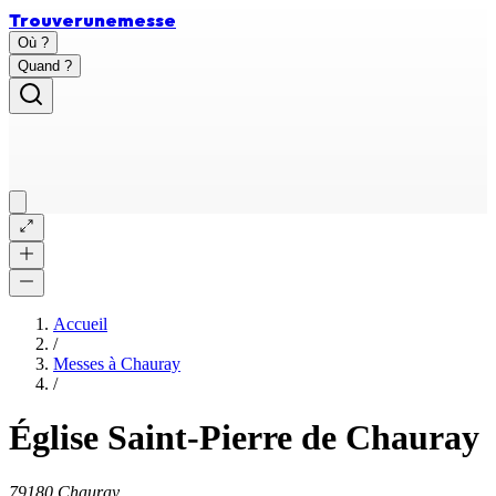
Trouver
une
messe
Où ?
Quand ?
Accueil
/
Messes à
Chauray
/
Église Saint-Pierre de Chauray
79180 Chauray