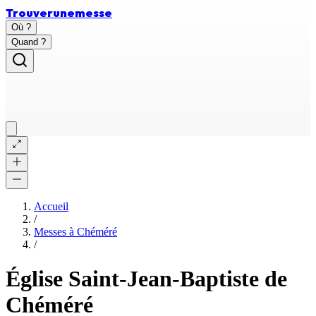
Trouver
une
messe
Où ?
Quand ?
Accueil
/
Messes à
Chéméré
/
Église Saint-Jean-Baptiste de
Chéméré