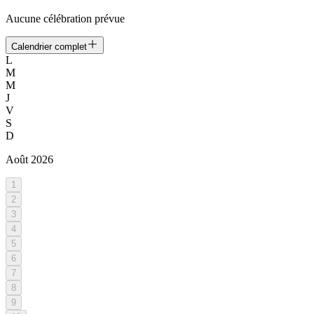
Aucune célébration prévue
Calendrier complet
L
M
M
J
V
S
D
Août
2026
1
2
3
4
5
6
7
8
9