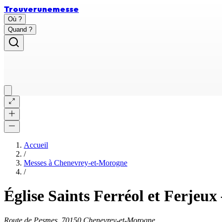
Trouver
une
messe
Où ?
Quand ?
Accueil
/
Messes à
Chenevrey-et-Morogne
/
Église Saints Ferréol et Ferjeux
Route de Pesmes, 70150 Chenevrey-et-Morogne