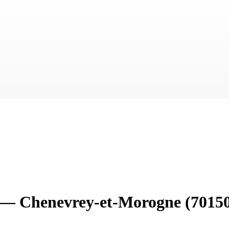
—
Chenevrey-et-Morogne
(7015