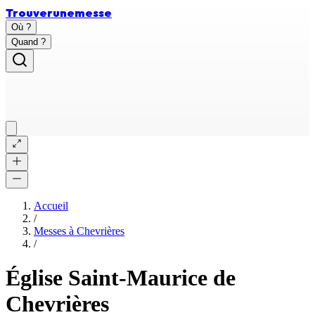
Trouver
une
messe
Où ?
Quand ?
Accueil
/
Messes à
Chevrières
/
Église Saint-Maurice de
Chevrières