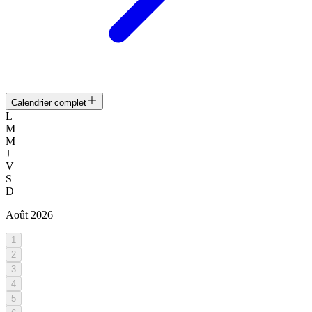
Calendrier complet
L
M
M
J
V
S
D
Août
2026
1
2
3
4
5