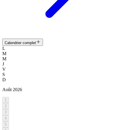
Calendrier complet
L
M
M
J
V
S
D
Août
2026
1
2
3
4
5