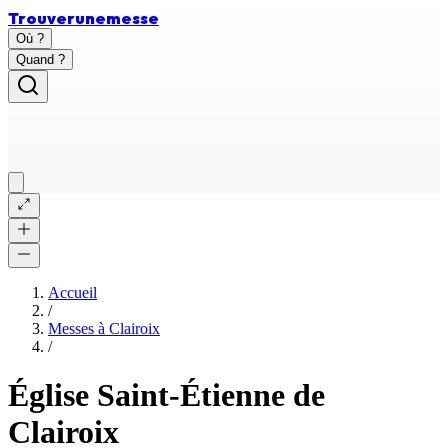
Trouver
une
messe
Où ?
Quand ?
Accueil
/
Messes à
Clairoix
/
Église Saint-Étienne de
Clairoix