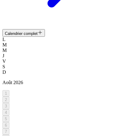
Calendrier complet
L
M
M
J
V
S
D
Août
2026
1
2
3
4
5
6
7