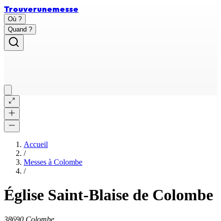
Trouver
une
messe
Où ?
Quand ?
Accueil
/
Messes à
Colombe
/
Église Saint-Blaise de Colombe
38690 Colombe