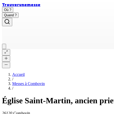
Trouver
une
messe
Où ?
Quand ?
Accueil
/
Messes à
Combovin
/
Église Saint-Martin, ancien pr
26120 Combovin