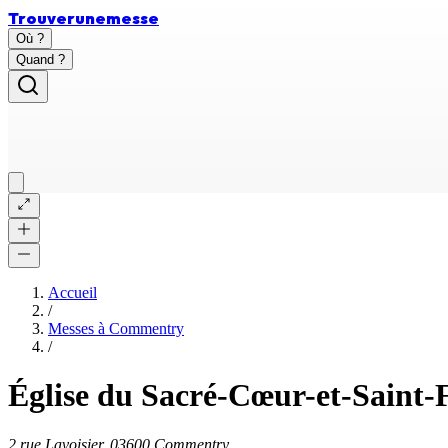
Trouver
une
messe
Où ?
Quand ?
Accueil
/
Messes à
Commentry
/
Église du Sacré-Cœur-et-Saint
2 rue Lavoisier, 03600 Commentry