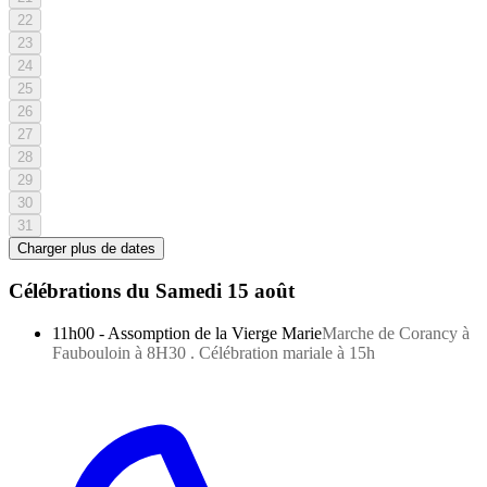
22
23
24
25
26
27
28
29
30
31
Charger plus de dates
Célébrations du
Samedi 15 août
11h00
-
Assomption de la Vierge Marie
Marche de Corancy à
Faubouloin à 8H30 . Célébration mariale à 15h