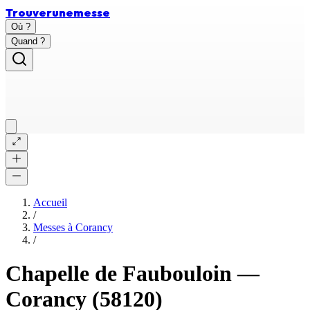
Trouver
une
messe
Où ?
Quand ?
Accueil
/
Messes à
Corancy
/
Chapelle de Faubouloin
—
Corancy
(58120)