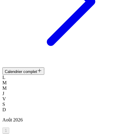
Calendrier complet
L
M
M
J
V
S
D
Août
2026
1