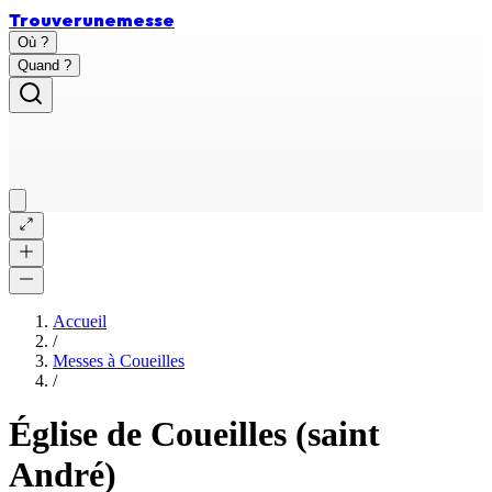
Trouver
une
messe
Où ?
Quand ?
Accueil
/
Messes à
Coueilles
/
Église de Coueilles (saint
André)