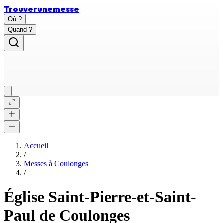
Trouver
une
messe
Où ?
Quand ?
Accueil
/
Messes à
Coulonges
/
Église Saint-Pierre-et-Saint-
Paul de Coulonges