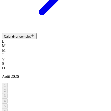
Calendrier complet
L
M
M
J
V
S
D
Août
2026
1
2
3
4
5