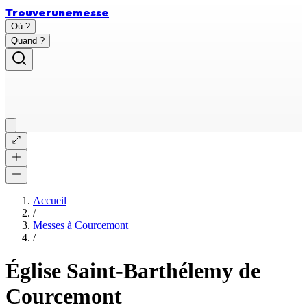
Trouver
une
messe
Où ?
Quand ?
Accueil
/
Messes à
Courcemont
/
Église Saint-Barthélemy de
Courcemont