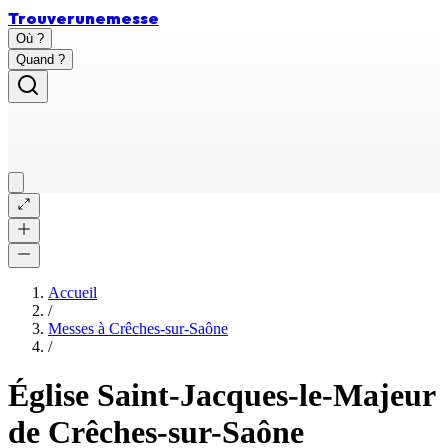
Trouver
une
messe
Où ?
Quand ?
Accueil
/
Messes à
Crêches-sur-Saône
/
Église Saint-Jacques-le-Majeur
de Crêches-sur-Saône