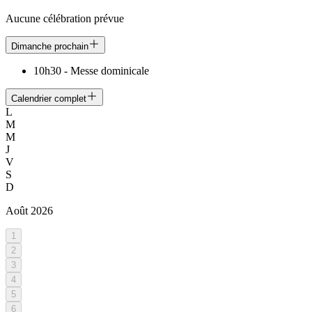
Aucune célébration prévue
Dimanche prochain
10h30
-
Messe dominicale
Calendrier complet
L
M
M
J
V
S
D
Août
2026
1
2
3
4
5
6