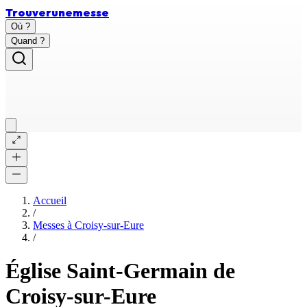
Trouver
une
messe
Où ?
Quand ?
Accueil
/
Messes à
Croisy-sur-Eure
/
Église Saint-Germain de
Croisy-sur-Eure