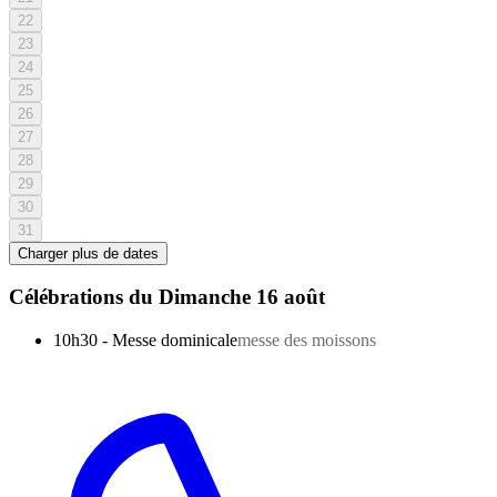
22
23
24
25
26
27
28
29
30
31
Charger plus de dates
Célébrations du
Dimanche 16 août
10h30
-
Messe dominicale
messe des moissons