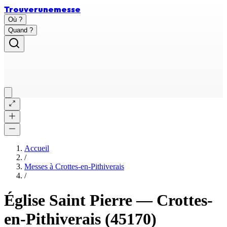
Trouver
une
messe
Où ?
Quand ?
Accueil
/
Messes à
Crottes-en-Pithiverais
/
Église Saint Pierre
—
Crottes-
en-Pithiverais
(45170)