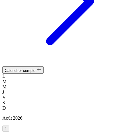
Calendrier complet
L
M
M
J
V
S
D
Août
2026
1