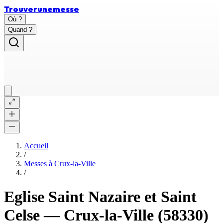
Trouver
une
messe
Où ?
Quand ?
Accueil
/
Messes à
Crux-la-Ville
/
Eglise Saint Nazaire et Saint
Celse
—
Crux-la-Ville
(58330)