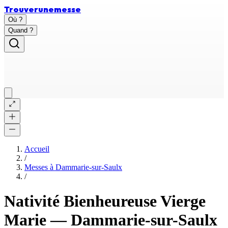
Trouver
une
messe
Où ?
Quand ?
Accueil
/
Messes à
Dammarie-sur-Saulx
/
Nativité Bienheureuse Vierge
Marie
—
Dammarie-sur-Saulx