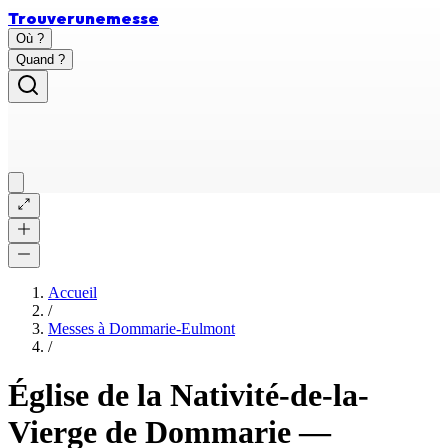
Trouver
une
messe
Où ?
Quand ?
Accueil
/
Messes à
Dommarie-Eulmont
/
Église de la Nativité-de-la-
Vierge de Dommarie
—