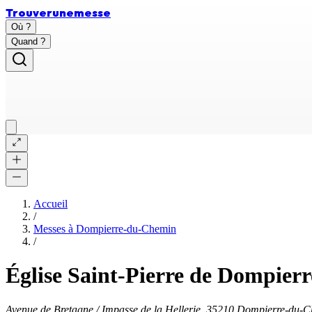
Trouver
une
messe
Où ?
Quand ?
Accueil
/
Messes à
Dompierre-du-Chemin
/
Église Saint-Pierre de Dompie
Avenue de Bretagne / Impasse de la Hellerie, 35210 Dompierre-du-