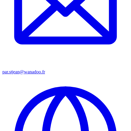
par.stjean@wanadoo.fr