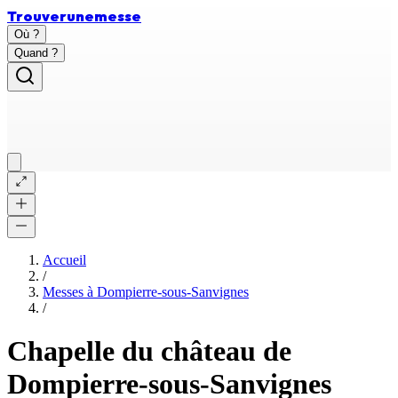
Trouver
une
messe
Où ?
Quand ?
Accueil
/
Messes à
Dompierre-sous-Sanvignes
/
Chapelle du château de
Dompierre-sous-Sanvignes