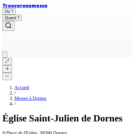
Trouver
une
messe
Où ?
Quand ?
Accueil
/
Messes à
Dornes
/
Église Saint-Julien de Dornes
9 Place de l'Eglise, 58390 Dornes