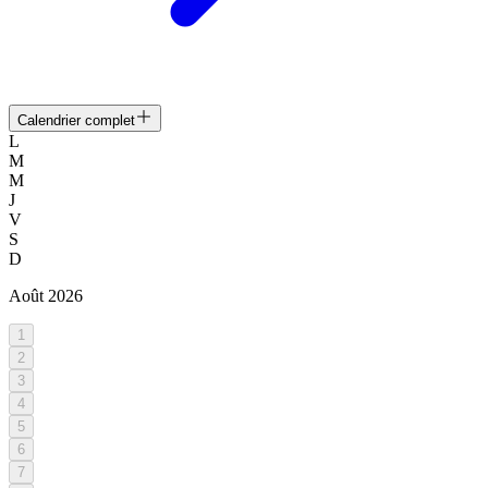
Calendrier complet
L
M
M
J
V
S
D
Août
2026
1
2
3
4
5
6
7