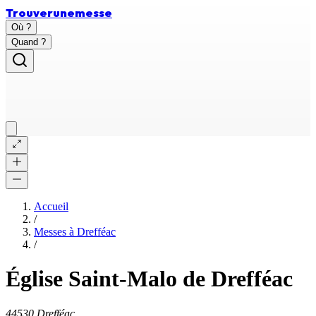
Trouver
une
messe
Où ?
Quand ?
Accueil
/
Messes à
Drefféac
/
Église Saint-Malo de Drefféac
44530 Drefféac