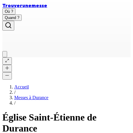
Trouver
une
messe
Où ?
Quand ?
Accueil
/
Messes à
Durance
/
Église Saint-Étienne de
Durance