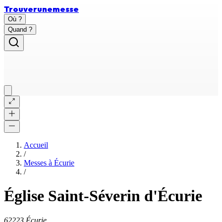
Trouver
une
messe
Où ?
Quand ?
Accueil
/
Messes à
Écurie
/
Église Saint-Séverin d'Écurie
62223 Écurie