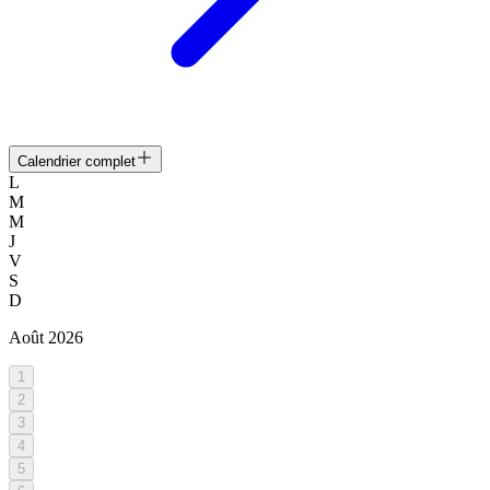
Calendrier complet
L
M
M
J
V
S
D
Août
2026
1
2
3
4
5