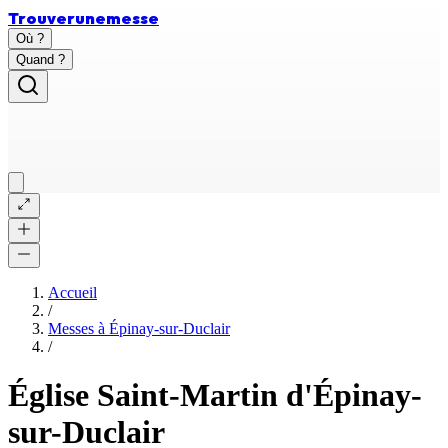
Trouver
une
messe
Où ?
Quand ?
Accueil
/
Messes à
Épinay-sur-Duclair
/
Église Saint-Martin d'Épinay-
sur-Duclair