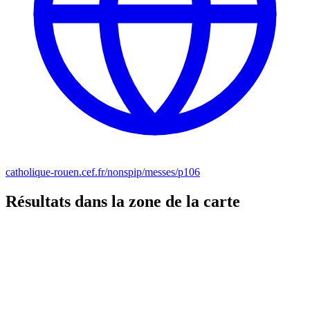
catholique-rouen.cef.fr/nonspip/messes/p106
Résultats dans la zone de la carte