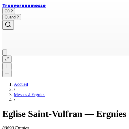
Trouver
une
messe
Où ?
Quand ?
Accueil
/
Messes à
Ergnies
/
Eglise Saint-Vulfran
—
Ergnies
80690 Ergnies