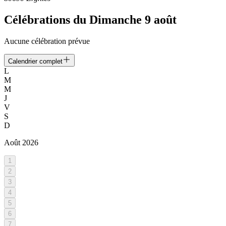
Célébrations du
Dimanche 9 août
Aucune célébration prévue
Calendrier complet
L
M
M
J
V
S
D
Août
2026
1
2
3
4
5
6
7