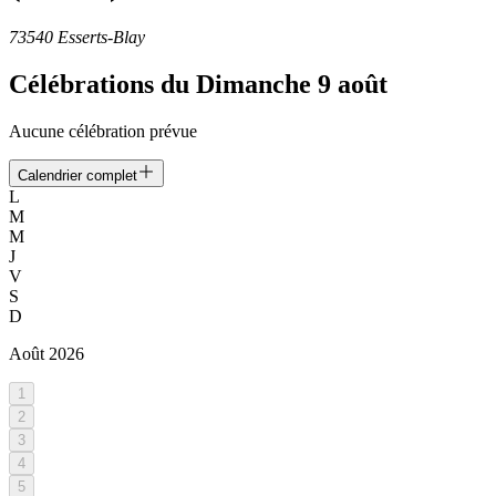
73540 Esserts-Blay
Célébrations du
Dimanche 9 août
Aucune célébration prévue
Calendrier complet
L
M
M
J
V
S
D
Août
2026
1
2
3
4
5