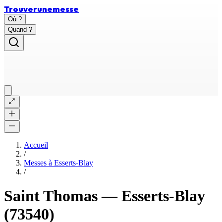
Trouver
une
messe
Où ?
Quand ?
Accueil
/
Messes à
Esserts-Blay
/
Saint Thomas
—
Esserts-Blay
(73540)