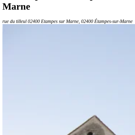
Marne
rue du tilleul 02400 Etampes sur Marne, 02400 Étampes-sur-Marne