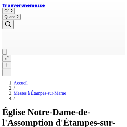
Trouver
une
messe
Où ?
Quand ?
Accueil
/
Messes à
Étampes-sur-Marne
/
Église Notre-Dame-de-
l'Assomption d'Étampes-sur-