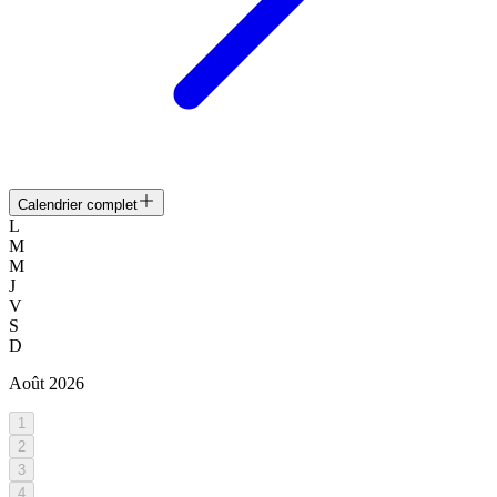
Calendrier complet
L
M
M
J
V
S
D
Août
2026
1
2
3
4