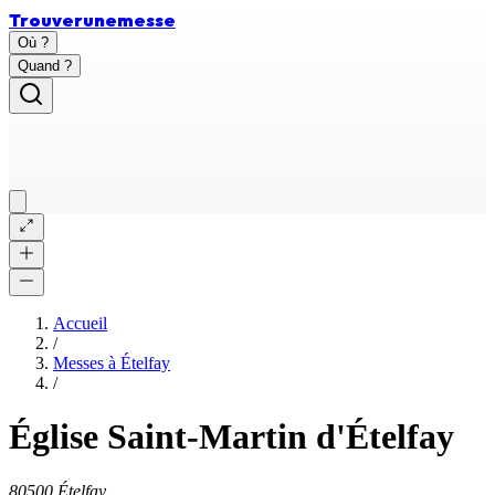
Trouver
une
messe
Où ?
Quand ?
Accueil
/
Messes à
Ételfay
/
Église Saint-Martin d'Ételfay
80500 Ételfay