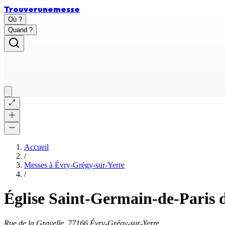
Trouver
une
messe
Où ?
Quand ?
Accueil
/
Messes à
Évry-Grégy-sur-Yerre
/
Église Saint-Germain-de-Paris 
Rue de la Gravelle, 77166 Évry-Grégy-sur-Yerre