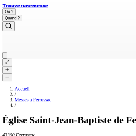
Trouver
une
messe
Où ?
Quand ?
Accueil
/
Messes à
Ferrussac
/
Église Saint-Jean-Baptiste de F
43300 Ferrussac