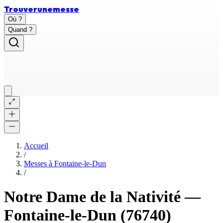
Trouver
une
messe
Où ?
Quand ?
Accueil
/
Messes à
Fontaine-le-Dun
/
Notre Dame de la Nativité
—
Fontaine-le-Dun
(76740)