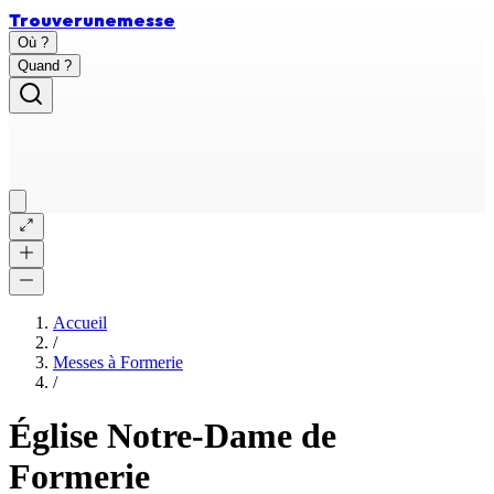
Trouver
une
messe
Où ?
Quand ?
Accueil
/
Messes à
Formerie
/
Église Notre-Dame de
Formerie