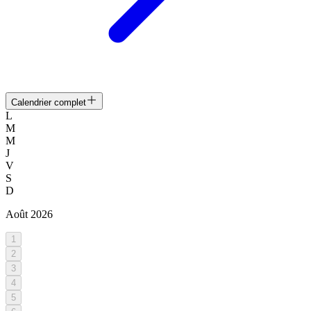
Calendrier complet
L
M
M
J
V
S
D
Août
2026
1
2
3
4
5