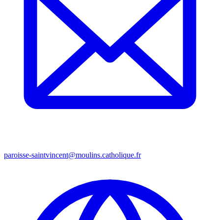
paroisse-saintvincent@moulins.catholique.fr