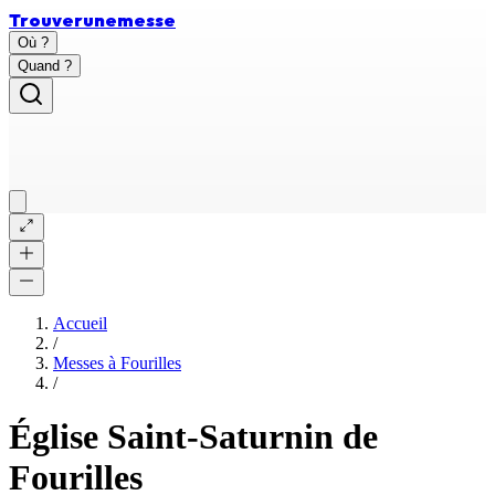
Trouver
une
messe
Où ?
Quand ?
Accueil
/
Messes à
Fourilles
/
Église Saint-Saturnin de
Fourilles