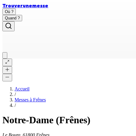
Trouver
une
messe
Où ?
Quand ?
Accueil
/
Messes à
Frênes
/
Notre-Dame (Frênes)
Le Bourg, 61800 Frênes