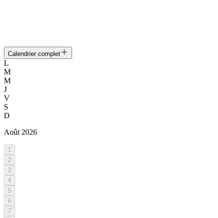
Calendrier complet
L
M
M
J
V
S
D
Août
2026
1
2
3
4
5
6
7