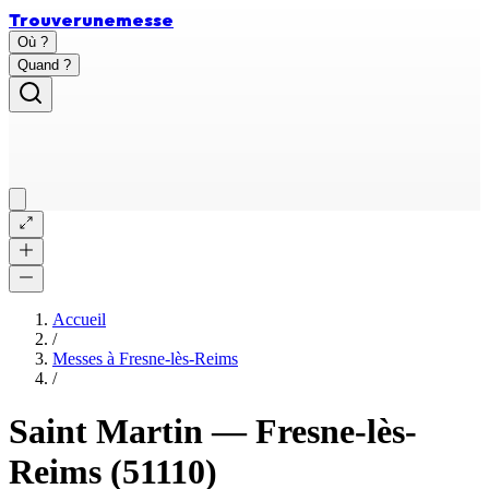
Trouver
une
messe
Où ?
Quand ?
Accueil
/
Messes à
Fresne-lès-Reims
/
Saint Martin
—
Fresne-lès-
Reims
(51110)