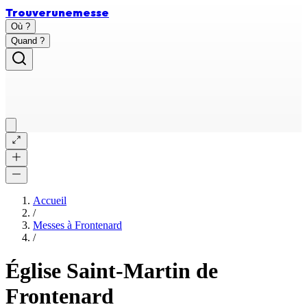
Trouver
une
messe
Où ?
Quand ?
Accueil
/
Messes à
Frontenard
/
Église Saint-Martin de
Frontenard