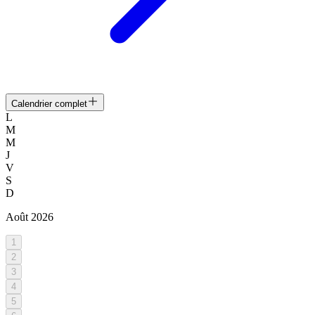
Calendrier complet
L
M
M
J
V
S
D
Août
2026
1
2
3
4
5