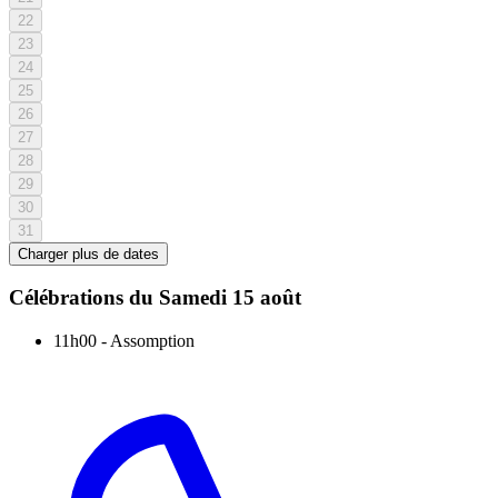
22
23
24
25
26
27
28
29
30
31
Charger plus de dates
Célébrations du
Samedi 15 août
11h00
-
Assomption