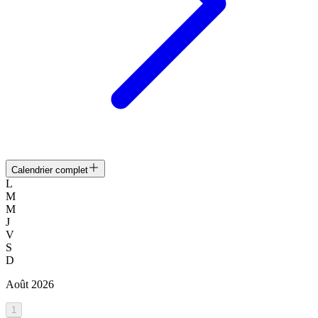
Calendrier complet
L
M
M
J
V
S
D
Août
2026
1