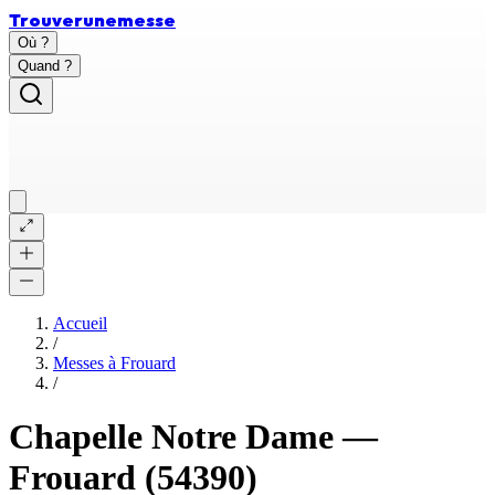
Trouver
une
messe
Où ?
Quand ?
Accueil
/
Messes à
Frouard
/
Chapelle Notre Dame
—
Frouard
(54390)