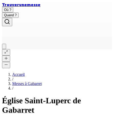
Trouver
une
messe
Où ?
Quand ?
Accueil
/
Messes à
Gabarret
/
Église Saint-Luperc de
Gabarret