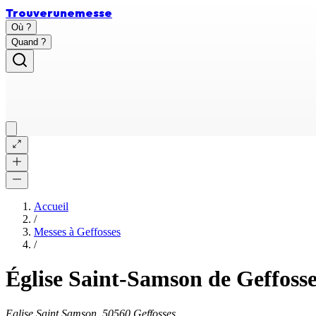
Trouver
une
messe
Où ?
Quand ?
Accueil
/
Messes à
Geffosses
/
Église Saint-Samson de Geffosse
Eglise Saint Samson, 50560 Geffosses