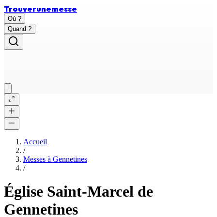
Trouver
une
messe
Où ?
Quand ?
Accueil
/
Messes à
Gennetines
/
Église Saint-Marcel de
Gennetines