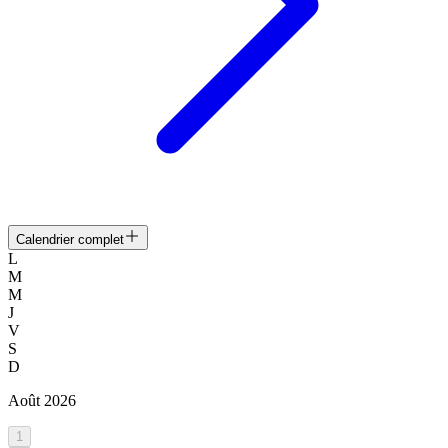
Calendrier complet
L
M
M
J
V
S
D
Août
2026
1